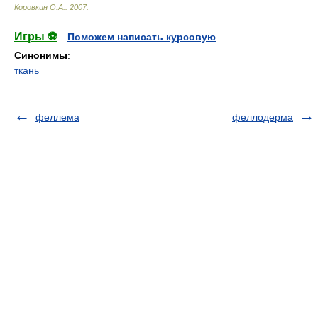
Коровкин О.А.
.
2007
.
Игры ⚽
Поможем написать курсовую
Синонимы
:
ткань
феллема
феллодерма