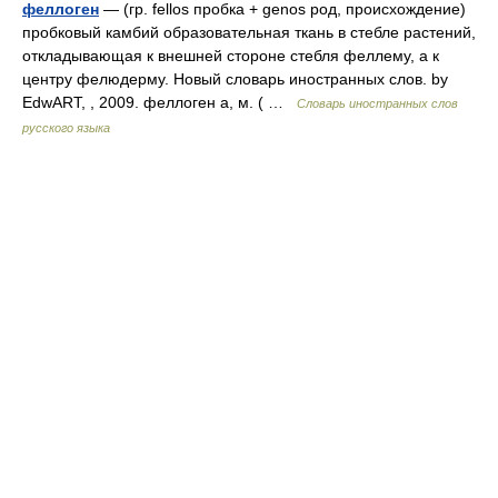
феллоген
— (гр. fellos пробка + genos род, происхождение)
пробковый камбий образовательная ткань в стебле растений,
откладывающая к внешней стороне стебля феллему, а к
центру фелюдерму. Новый словарь иностранных слов. by
EdwART, , 2009. феллоген а, м. ( …
Словарь иностранных слов
русского языка