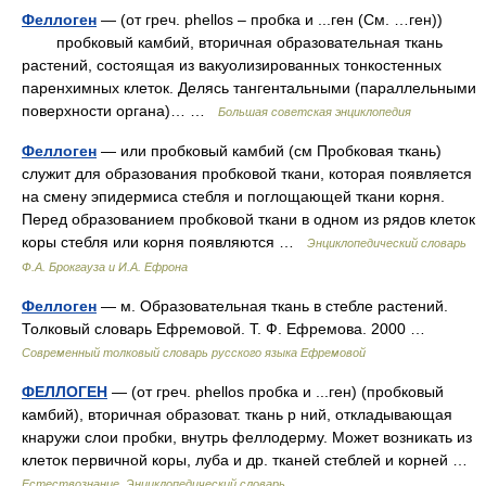
Феллоген
— (от греч. phellos – пробка и ...ген (См. …ген))
пробковый камбий, вторичная образовательная ткань
растений, состоящая из вакуолизированных тонкостенных
паренхимных клеток. Делясь тангентальными (параллельными
поверхности органа)… …
Большая советская энциклопедия
Феллоген
— или пробковый камбий (см Пробковая ткань)
служит для образования пробковой ткани, которая появляется
на смену эпидермиса стебля и поглощающей ткани корня.
Перед образованием пробковой ткани в одном из рядов клеток
коры стебля или корня появляются …
Энциклопедический словарь
Ф.А. Брокгауза и И.А. Ефрона
Феллоген
— м. Образовательная ткань в стебле растений.
Толковый словарь Ефремовой. Т. Ф. Ефремова. 2000 …
Современный толковый словарь русского языка Ефремовой
ФЕЛЛОГЕН
— (от греч. phellos пробка и ...ген) (пробковый
камбий), вторичная образоват. ткань р ний, откладывающая
кнаружи слои пробки, внутрь феллодерму. Может возникать из
клеток первичной коры, луба и др. тканей стеблей и корней …
Естествознание. Энциклопедический словарь