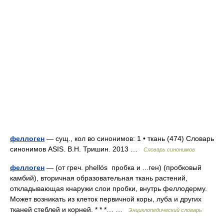
феллоген
— сущ., кол во синонимов: 1 • ткань (474) Словарь
синонимов ASIS. В.Н. Тришин. 2013 …
Словарь синонимов
феллоген
— (от греч. phellós пробка и ...ген) (пробковый
камбий), вторичная образовательная ткань растений,
откладывающая кнаружи слои пробки, внутрь феллодерму.
Может возникать из клеток первичной коры, луба и других
тканей стеблей и корней. * * *… …
Энциклопедический словарь