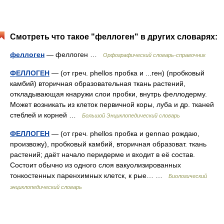
Смотреть что такое "феллоген" в других словарях:
феллоген
— феллоген …
Орфографический словарь-справочник
ФЕЛЛОГЕН
— (от греч. phellos пробка и ...ген) (пробковый
камбий) вторичная образовательная ткань растений,
откладывающая кнаружи слои пробки, внутрь феллодерму.
Может возникать из клеток первичной коры, луба и др. тканей
стеблей и корней …
Большой Энциклопедический словарь
ФЕЛЛОГЕН
— (от греч. phellos пробка и gennao рождаю,
произвожу), пробковый камбий, вторичная образоват. ткань
растений; даёт начало перидерме и входит в её состав.
Состоит обычно из одного слоя вакуолизированных
тонкостенных паренхимных клетск, к рые… …
Биологический
энциклопедический словарь