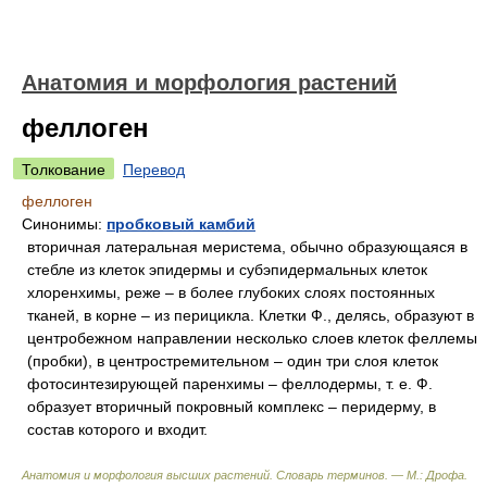
Анатомия и морфология растений
феллоген
Толкование
Перевод
феллоген
Синонимы:
пробковый камбий
вторичная латеральная меристема, обычно образующаяся в
стебле из клеток эпидермы и субэпидермальных клеток
хлоренхимы, реже – в более глубоких слоях постоянных
тканей, в корне – из перицикла. Клетки Ф., делясь, образуют в
центробежном направлении несколько слоев клеток феллемы
(пробки), в центростремительном – один три слоя клеток
фотосинтезирующей паренхимы – феллодермы, т. е. Ф.
образует вторичный покровный комплекс – перидерму, в
состав которого и входит.
Анатомия и морфология высших растений. Словарь терминов. — М.: Дрофа
.